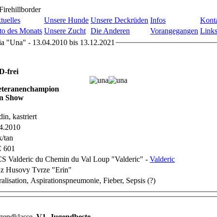
tuelles
Unsere Hunde
Unsere Deckrüden
Infos
Kont
to des Monats
Unsere Zucht
Die Anderen
Vorangegangen
Link
a "Una" - 13.04.2010 bis 13.12.2021
-frei
Veteranenchampion
 in Show
in, kastriert
4.2010
k/tan
 601
 Valderic du Chemin du Val Loup "Valderic" -
Valderic
 z Husovy Tvrze "Erin"
ralisation, Aspirationspneumonie, Fieber, Sepsis (?)
gendklasse,
V1, Jugendbeste