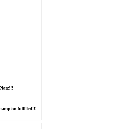
latz!!!
ampion fulfilled!!!