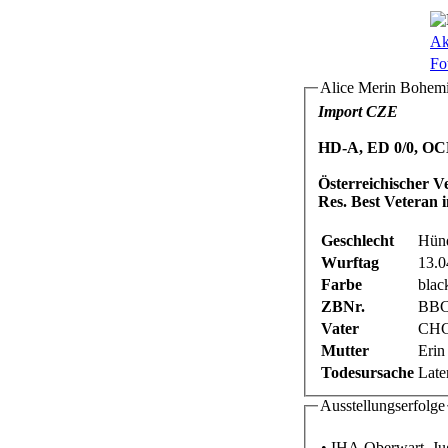
Ak
Fo
Alice Merin Bohemi
Import CZE
HD-A, ED 0/0, OCD
Österreichischer 
Res. Best Veteran
Geschlecht
Hünd
Wurftag
13.0
Farbe
blac
ZBNr.
BBC
Vater
CHCS
Mutter
Erin
Todesursache
Late
Ausstellungserfolge
• IHA Oberwart, Ju